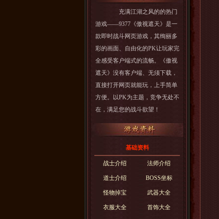
强
充满江湖之风的的热门
游戏——9377《傲视遮天》是一
款即时战斗网页游戏，其绚丽多
强
彩的画面、自由化的PK让玩家完
全感受客户端式的流畅。《傲视
遮天》没有客户端、无须下载，
强
直接打开网页就能玩，上手简单
方便。以PK为主题，竞争无处不
在，满足您的战斗欲望！
强
基础资料
傲
强
战士介绍
法师介绍
道士介绍
BOSS坐标
怪物掉宝
武器大全
强
衣服大全
首饰大全