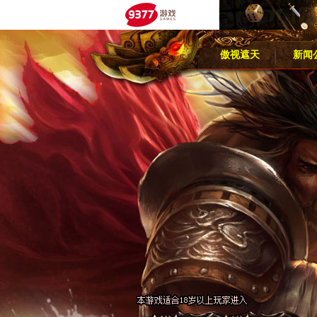
傲视遮天
新闻