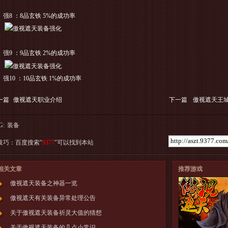
8 ：8品玄铁 5%的成功率
9 ：9品玄铁 2%的成功率
10 ：10品玄铁 1%的成功率
一篇
傲视遮天职业介绍
下一篇
傲视遮天王
G:
装备
技巧：百度搜索"
9377
"可以找到本站
相关文章
推荐游戏
傲视遮天装备之神器一览
傲视遮天有关装备异常处理公告
关于傲视遮天装备祈灵大值的猜想
关于傲视遮天装备的几点小常识