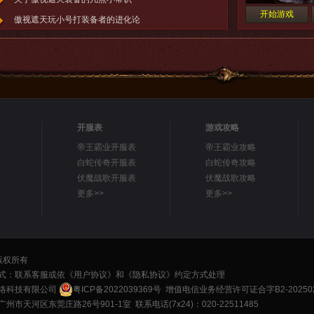
开始游戏
傲视遮天玩小号打装备者的进化论
你知道傲视遮天有哪些好的装备吗
傲视遮天装备的获得方法之非R篇
新手必备攻略：傲视遮天怎么打装备
开服表
游戏攻略
帝王霸业开服表
帝王霸业攻略
白蛇传奇开服表
白蛇传奇攻略
伏魔战歌开服表
伏魔战歌攻略
更多>>
更多>>
 版权所有
式：联系客服或依
《用户协议》
和
《隐私协议》
约定方式处理
络科技有限公司
粤ICP备2022039369号
增值电信业务经营许可证合字B2-202502
市天河区东莞庄路26号901-1室 联系电话(7x24)：020-22511485