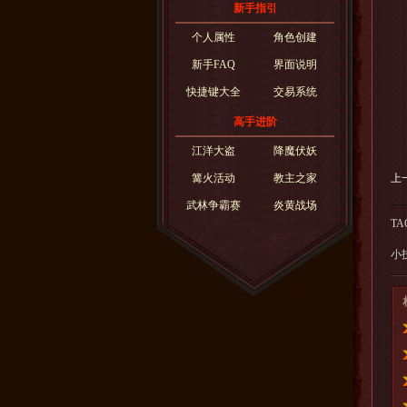
新手指引
强
个人属性
角色创建
新手FAQ
界面说明
快捷键大全
交易系统
强
高手进阶
强
江洋大盗
降魔伏妖
上
篝火活动
教主之家
武林争霸赛
炎黄战场
TA
小