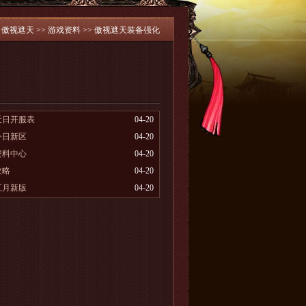
：
傲视遮天
>>
游戏资料
>> 傲视遮天装备强化
近日开服表
04-20
今日新区
04-20
资料中心
04-20
攻略
04-20
五月新版
04-20