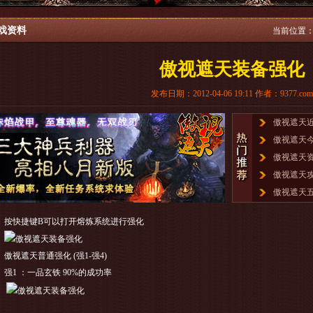
戏资料
当前位置
傲视遮天装备强化
发布日期：2012-04-06 19:11 作者：9377.com
傲视遮天
傲视遮天
傲视遮天
傲视遮天
傲视遮天
快捷键B可以打开熔炼系统进行强化
视遮天普通强化 (强1-强4)
1 ：一品玄铁 90%的成功率