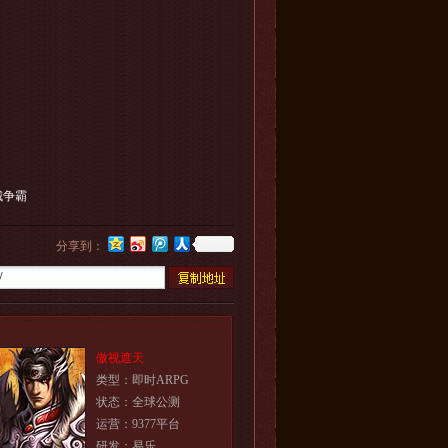
城争霸
分享到：
傲视遮天
类型：即时ARPG
状态：全球公测
运营：9377平台
研发：易乐