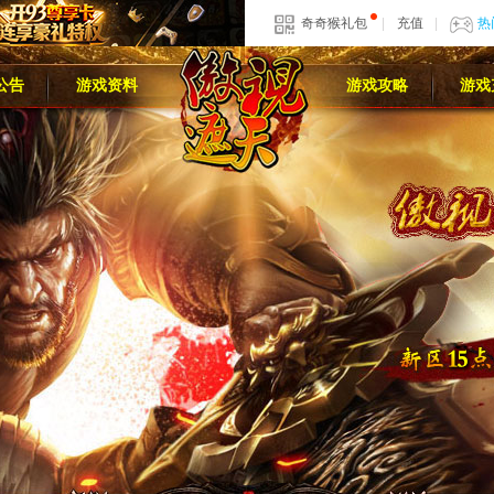
奇奇猴礼包
|
充值
|
热
公告
游戏资料
游戏攻略
游戏