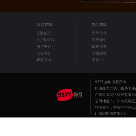
傲视遮天装备的获
9377游戏
热门游戏
页游首页
天尊传奇
￥折扣特权
帝王霸业
用户中心
白蛇传奇
充值中心
伏魔战歌
积分商城
更多>>
9377游戏 版权所有
纠纷处理方式：联系客服
广州玖叁网络科技有限公
公司地址：广州市天河区东莞庄路
软著登字：软著登字第0288
门游家网络有限公司