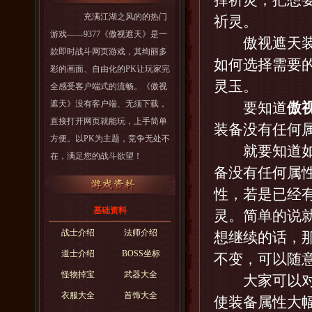
择祈灵，把想
充满江湖之风的的热门
祈灵。
游戏——9377《傲视遮天》是一
傲视遮天装备
款即时战斗网页游戏，其绚丽多
如何选择需要
彩的画面、自由化的PK让玩家完
灵玉。
全感受客户端式的流畅。《傲视
遮天》没有客户端、无须下载，
要知道
傲
直接打开网页就能玩，上手简单
装备没有任何
方便。以PK为主题，竞争无处不
就要知道如何
在，满足您的战斗欲望！
备没有任何属
性，若是已经
基础资料
灵。简单的说
战士介绍
法师介绍
想继续的话，
道士介绍
BOSS坐标
不变，可以随
怪物掉宝
武器大全
大家可以对比
衣服大全
首饰大全
使装备属性大