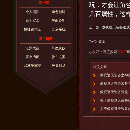
新手指引
玩，才会让角
个人属性
角色创建
几百属性，这样
新手FAQ
界面说明
上一篇
傲视遮天装备速成
快捷键大全
交易系统
高手进阶
TAG:
装备
江洋大盗
降魔伏妖
小技巧：百度搜索"
9377
"
篝火活动
教主之家
武林争霸赛
炎黄战场
相关文章
傲视遮天装备之神
傲视遮天有关装备
傲视遮天装备强化
关于傲视遮天装备
关于傲视遮天装备
傲视遮天玩小号打
你知道傲视遮天有